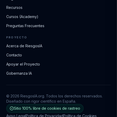
Recursos
Cursos (Academy)
Preguntas Frecuentes
PROYECTO
Acerca de RiesgosIA
Contacto
Apoyar el Proyecto
Gobernanza IA
© 2026 RiesgosIA.org. Todos los derechos reservados.
Diseñado con rigor científico en España.
Sitio 100% libre de cookies de rastreo
Aviso Legal
Política de Privacidad
Política de Cookies