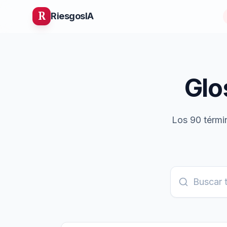
R
Riesgos
IA
Glo
Los
90
térmi