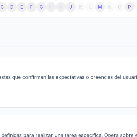
C
D
E
F
G
H
I
J
K
L
M
N
O
P
stas que confirman las expectativas o creencias del usuar
n definidas para realizar una tarea específica. Opera sobre 