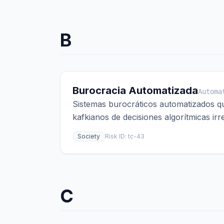
B
Burocracia Automatizada
Automa
Sistemas burocráticos automatizados q
kafkianos de decisiones algorítmicas irr
Society
Risk ID:
tc-43
C