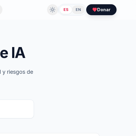
Donar
ES
EN
e IA
 y riesgos de