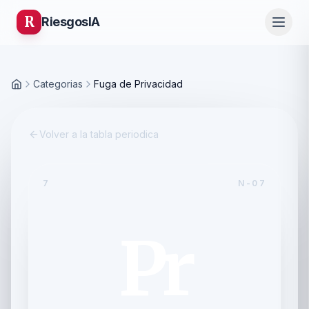
R
Riesgos
IA
Categorias
Fuga de Privacidad
Inicio
Volver a la tabla periodica
7
N-07
Pr