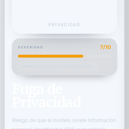
PRIVACIDAD
7
/10
SEVERIDAD
CÓMO SE CALCULA ESTE PUNTAJE
Fuga de
Privacidad
Riesgo de que el modelo revele información