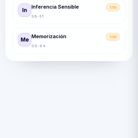
Inferencia Sensible
7/10
In
SB-51
Memorización
7/10
Me
GD-64