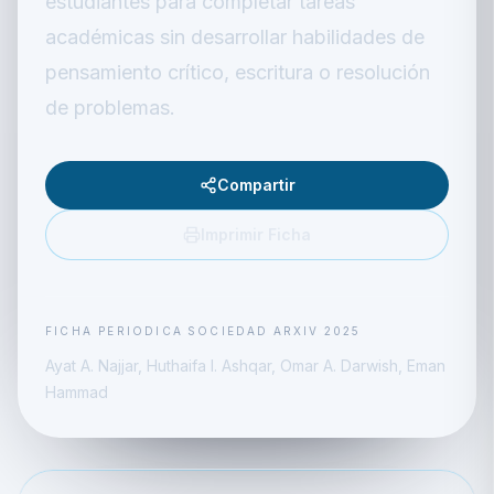
estudiantes para completar tareas
académicas sin desarrollar habilidades de
pensamiento crítico, escritura o resolución
de problemas.
Compartir
Imprimir Ficha
FICHA PERIODICA
SOCIEDAD
ARXIV
2025
Ayat A. Najjar, Huthaifa I. Ashqar, Omar A. Darwish, Eman
Hammad