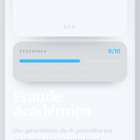
EDU
6
/10
SEVERIDAD
CÓMO SE CALCULA ESTE PUNTAJE
Fraude
Académico
Uso generalizado de IA generativa por