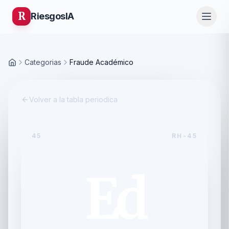
R
Riesgos
IA
Categorias
Fraude Académico
Inicio
Volver a la tabla periodica
45
RH-45
Ed