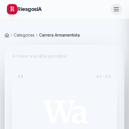
R
Riesgos
IA
Categorias
Carrera Armamentista
Inicio
Volver a la tabla periodica
89
AC-89
Wa