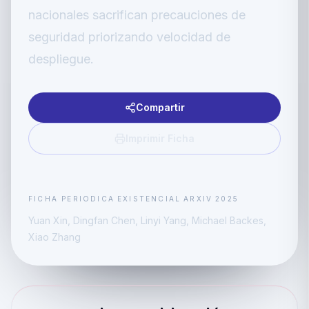
nacionales sacrifican precauciones de
seguridad priorizando velocidad de
despliegue.
Compartir
Imprimir Ficha
FICHA PERIODICA
EXISTENCIAL
ARXIV
2025
Yuan Xin, Dingfan Chen, Linyi Yang, Michael Backes,
Xiao Zhang