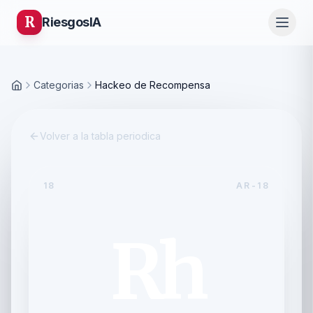
R
Riesgos
IA
Categorias
Hackeo de Recompensa
Inicio
Volver a la tabla periodica
18
AR-18
Rh