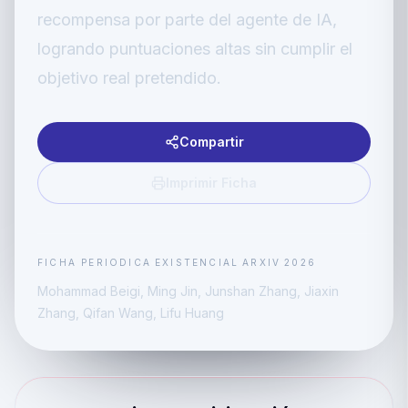
recompensa por parte del agente de IA,
logrando puntuaciones altas sin cumplir el
objetivo real pretendido.
Compartir
Imprimir Ficha
FICHA PERIODICA
EXISTENCIAL
ARXIV
2026
Mohammad Beigi, Ming Jin, Junshan Zhang, Jiaxin
Zhang, Qifan Wang, Lifu Huang